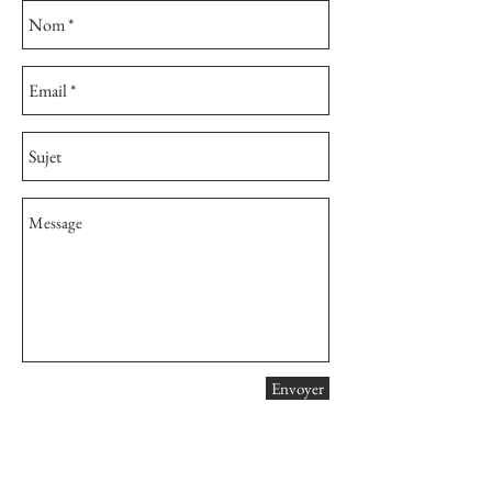
Envoyer
Retrouvez-moi sur
Instagram
et
Facebook
pour
être au courant de toutes mes actualités.