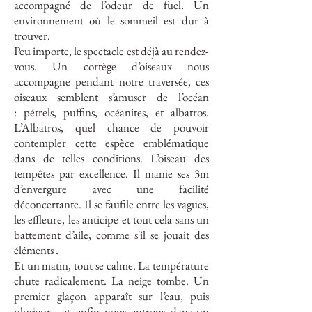
accompagné de l’odeur de fuel. Un
environnement où le sommeil est dur à
trouver.​
Peu importe, le spectacle est déjà au rendez-
vous. Un cortège d’oiseaux nous
accompagne pendant notre traversée, ces
oiseaux semblent s’amuser de l’océan
: pétrels, puffins, océanites, et albatros.
L’Albatros, quel chance de pouvoir
contempler cette espèce emblématique
dans de telles conditions. L’oiseau des
tempêtes par excellence. Il manie ses 3m
d’envergure avec une facilité
déconcertante. Il se faufile entre les vagues,
les effleure, les anticipe et tout cela sans un
battement d’aile, comme s'il se jouait des
éléments .
Et un matin, tout se calme. La température
chute radicalement. La neige tombe. Un
premier glaçon apparaît sur l’eau, puis
plusieurs, et enfin nous entrons dans un