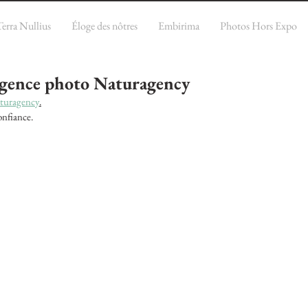
Terra Nullius
Éloge des nôtres
Embirima
Photos Hors Expo
'agence photo Naturagency
turagency
.
nfiance. 